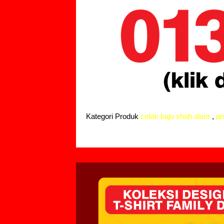
Kategori Produk
cetak baju shah alam
,
pr