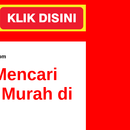
com
Mencari
 Murah di