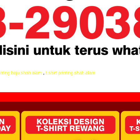
inting baju shah alam
,
t shirt printing shah alam