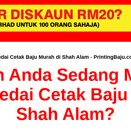
dai Cetak Baju Murah di Shah Alam - PrintingBaju.
 Anda Sedang 
edai Cetak Baju
Shah Alam?