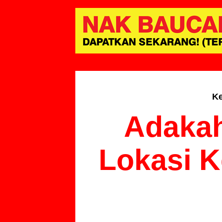
Ke
Adakah
Lokasi K